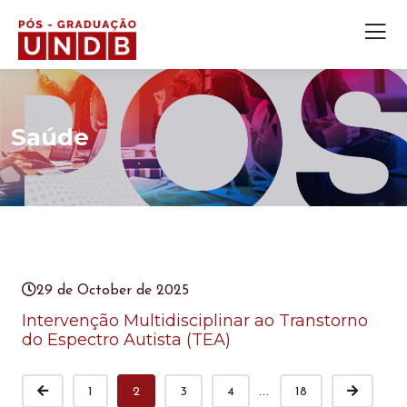
Saúde
29 de October de 2025
Intervenção Multidisciplinar ao Transtorno
do Espectro Autista (TEA)
...
1
2
3
4
18