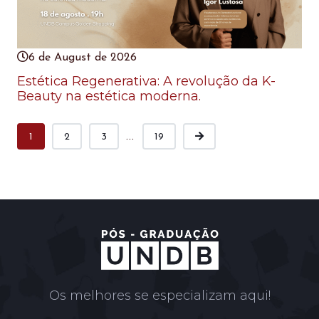
6 de August de 2026
Estética Regenerativa: A revolução da K-
Beauty na estética moderna.
...
1
2
3
19
Os melhores se especializam aqui!