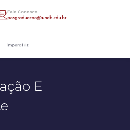
Fale Conosco
posgraduacao@undb.edu.br
Imperatriz
vação E
te