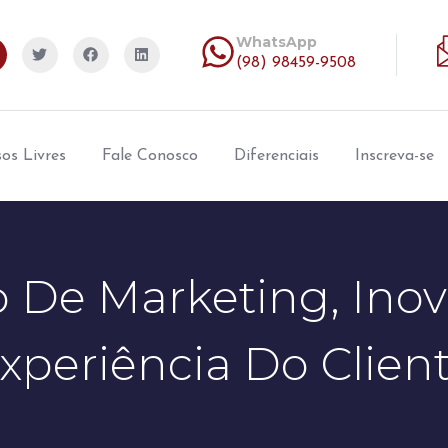
WhatsApp
(98) 98459-9508
os Livres
Fale Conosco
Diferenciais
Inscreva-se
 De Marketing, Ino
xperiência Do Clien