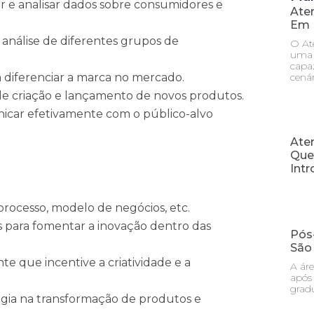
ar e analisar dados sobre consumidores e
Ate
Em 
e análise de diferentes grupos de
O At
uma 
capa
cená
ra diferenciar a marca no mercado.
 de criação e lançamento de novos produtos.
icar efetivamente com o público-alvo
Ate
Que
Int
processo, modelo de negócios, etc.
os para fomentar a inovação dentro das
Pós
São 
te que incentive a criatividade e a
A áre
após 
grad
ogia na transformação de produtos e