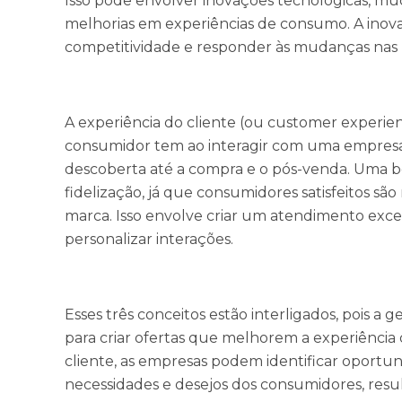
Isso pode envolver inovações tecnológicas, 
melhorias em experiências de consumo. A inov
competitividade e responder às mudanças nas 
A experiência do cliente (ou customer experie
consumidor tem ao interagir com uma empresa
descoberta até a compra e o pós-venda. Uma boa
fidelização, já que consumidores satisfeitos s
marca. Isso envolve criar um atendimento exce
personalizar interações.
Esses três conceitos estão interligados, pois a 
para criar ofertas que melhorem a experiência d
cliente, as empresas podem identificar oport
necessidades e desejos dos consumidores, resu