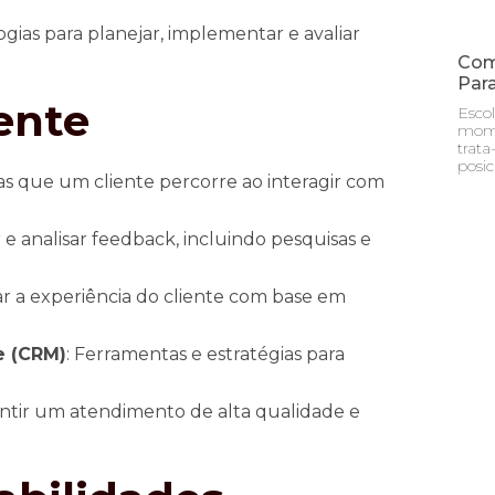
ogias para planejar, implementar e avaliar
Com
Para
ente
Esco
momen
trata
posi
s que um cliente percorre ao interagir com
 e analisar feedback, incluindo pesquisas e
zar a experiência do cliente com base em
e (CRM)
: Ferramentas e estratégias para
rantir um atendimento de alta qualidade e