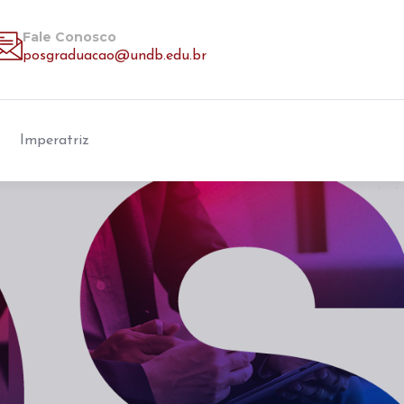
Fale Conosco
posgraduacao@undb.edu.br
Imperatriz