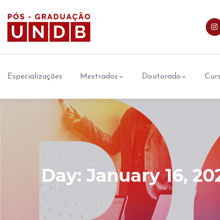
Especializações
Mestrados
Doutorado
Curs
Day:
January 16, 20