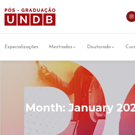
Especializações
Mestrados
Doutorado
Curs
Month:
January 20