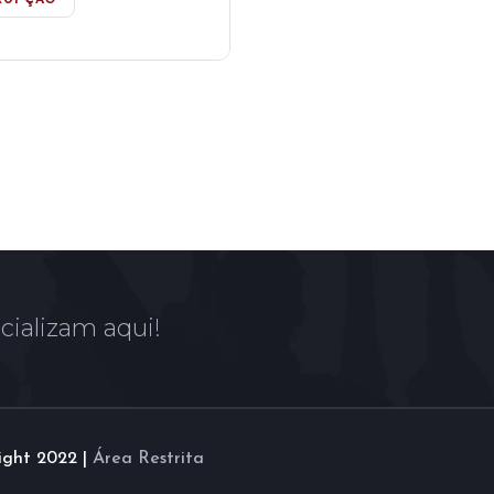
cializam aqui!
ight 2022 |
Área Restrita