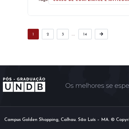
...
1
2
3
14
Os melhores se espe
Campus Golden Shopping, Calhau. São Luís – MA. © Copyr