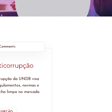
Comments
ticorrupção
rrupção da UNDB visa
egulamentos, normas e
icha limpa no mercado.
RUPÇÃO