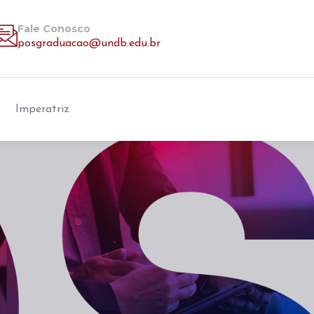
Fale Conosco
posgraduacao@undb.edu.br
Imperatriz