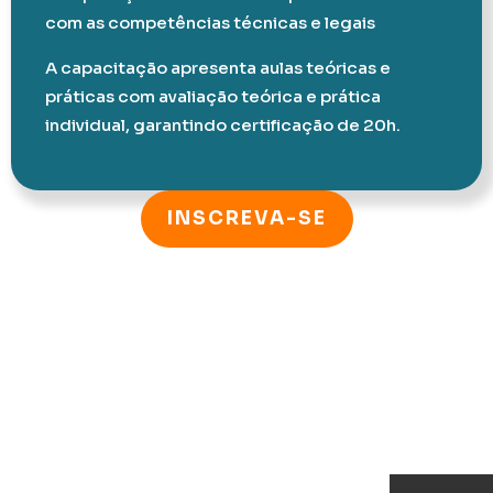
com as competências técnicas e legais
A capacitação apresenta aulas teóricas e
práticas com avaliação teórica e prática
individual, garantindo certificação de 20h.
INSCREVA-SE
Veja 
últi