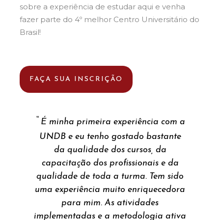
sobre a experiência de estudar aqui e venha
fazer parte do 4º melhor Centro Universitário do
Brasil!
FAÇA SUA INSCRIÇÃO
“
É minha primeira experiência com a
oje
UNDB e eu tenho gostado bastante
au
.
da qualidade dos cursos, da
er
capacitação dos profissionais e da
T
qualidade de toda a turma. Tem sido
lo
uma experiência muito enriquecedora
e
a.
para mim. As atividades
q
implementadas e a metodologia ativa