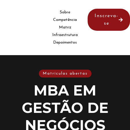
Sobre
Inscreva-
Competência
se
Matriz
Infraestrutura
Depoimentos
Matrículas abertas
MBA EM
GESTÃO DE
NEGÓCIOS