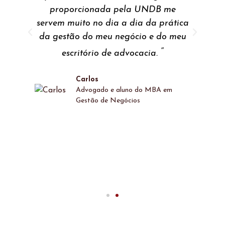
s
proporcionada pela UNDB me
E
servem muito no dia a dia da prática
da gestão do meu negócio e do meu
”
escritório de advocacia.
sa
m
Carlos
o
Advogado e aluno do MBA em
Gestão de Negócios
”
.
c
o