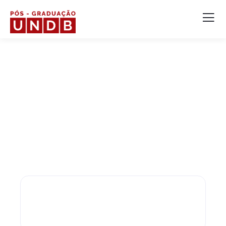
BACHARELADO
Arquitetura e Urbanismo
Prepare-se para atuar com destaque em projetos,
urbanismo e design em um dos cursos mais
valorizados.
5 anos
Tempo para conclusão
e
certificação