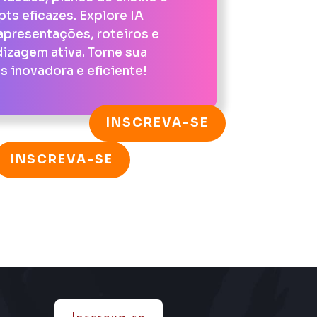
ts eficazes. Explore IA
 apresentações, roteiros e
izagem ativa. Torne sua
s inovadora e eficiente!
INSCREVA-SE
INSCREVA-SE