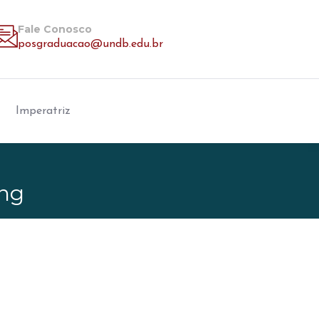
Fale Conosco
posgraduacao@undb.edu.br
Imperatriz
ng
Inscreva-se na