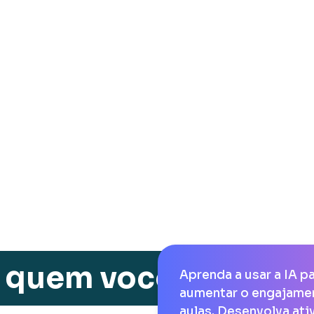
quem você vai apre
Aprenda a usar a IA pa
aumentar o engajamen
aulas. Desenvolva ati