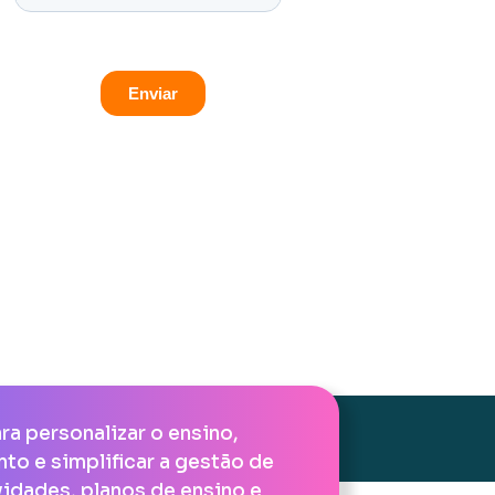
nder?
ra personalizar o ensino,
to e simplificar a gestão de
vidades, planos de ensino e