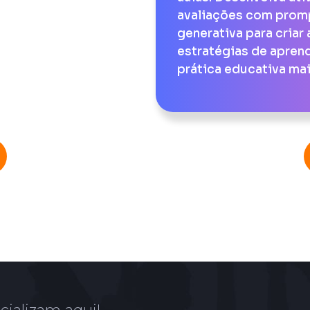
avaliações com promp
generativa para criar
estratégias de aprend
prática educativa mai