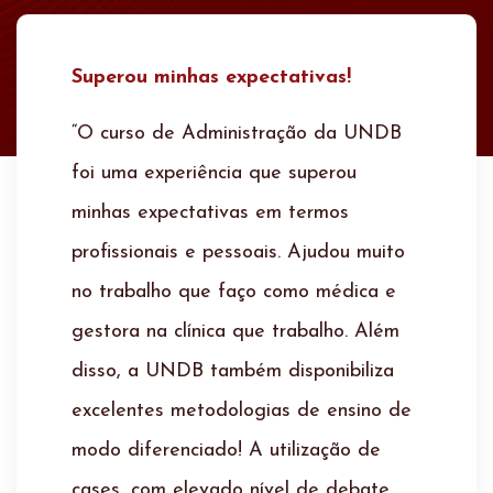
Evolução pessoal!
“Eu fiz graduação na UNDB, em
Arquitetura e Urbanismo, e já gostava
muito do modelo da instituição focado
no mundo corporativo, com
metodologias ativas de cases e
papers. Fazer a pós me ajudará a
tomar decisões muito importantes no
dia a dia da minha carreira e na
evolução pessoal.”