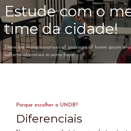
Estude com o me
time da cidade!
There are many variations of passages of lorem ipsum avai
suffered alteration in some form.
Porque escolher a UNDB?
Diferenciais