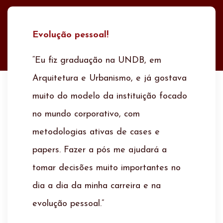
Superou minhas expectativas!
“O curso de Administração da UNDB
foi uma experiência que superou
minhas expectativas em termos
profissionais e pessoais. Ajudou muito
no trabalho que faço como médica e
gestora na clínica que trabalho. Além
disso, a UNDB também disponibiliza
excelentes metodologias de ensino de
modo diferenciado! A utilização de
cases, com elevado nível de debate,