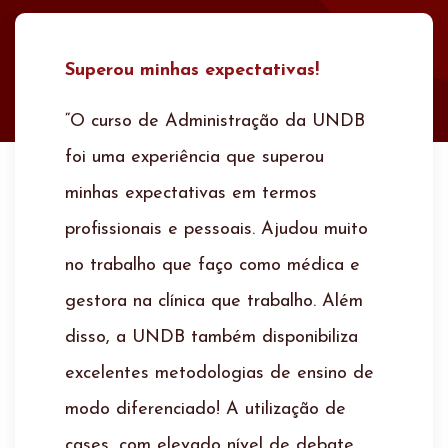
Evolução pessoal!
“Eu fiz graduação na UNDB, em
Arquitetura e Urbanismo, e já gostava
muito do modelo da instituição focado
no mundo corporativo, com
metodologias ativas de cases e
papers. Fazer a pós me ajudará a
tomar decisões muito importantes no
dia a dia da minha carreira e na
evolução pessoal.”