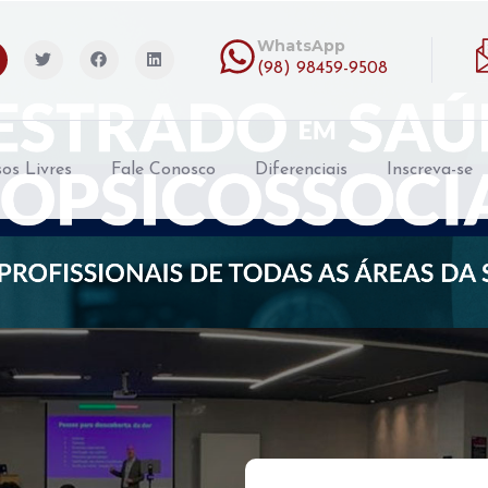
WhatsApp
(98) 98459-9508
os Livres
Fale Conosco
Diferenciais
Inscreva-se
INSCREVA-SE