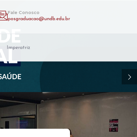
Fale Conosco
posgraduacao@undb.edu.br
Imperatriz