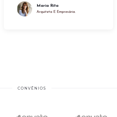
facilita o nosso aprendizado.”
Fátima Oliveira
Médica & Administradora.
CONVÊNIOS