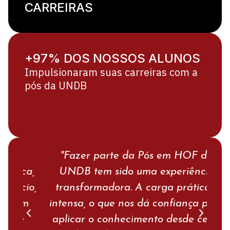
CARREIRAS
+97% DOS NOSSOS ALUNOS
Impulsionaram suas carreiras com a
pós da UNDB
"Fazer parte da Pós em HOF da
ca,
UNDB tem sido uma experiência
di
cio,
transformadora. A carga prática é
com
em
intensa, o que nos dá confiança para
e
e
aplicar o conhecimento desde cedo.