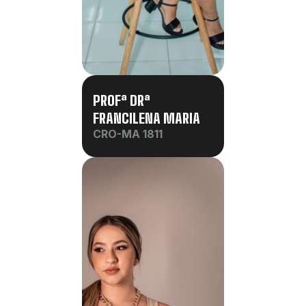
PROFª DRª
FRANCILENA MARIA
CRO-MA 1811