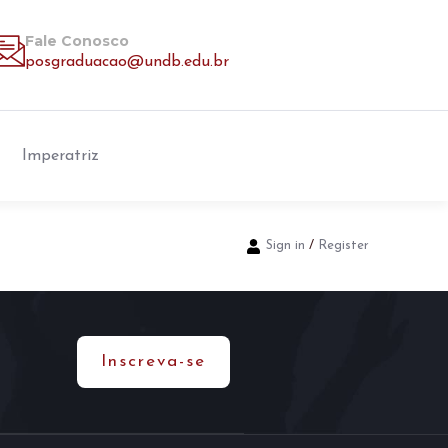
Fale Conosco
posgraduacao@undb.edu.br
Imperatriz
Sign in
/
Register
Inscreva-se