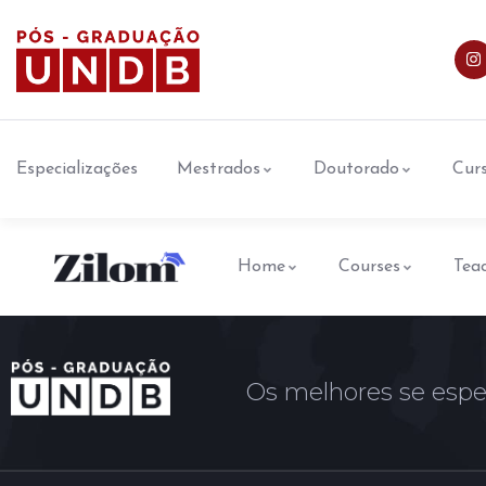
Especializações
Mestrados
Doutorado
Curs
Home
Courses
Tea
Os melhores se espe