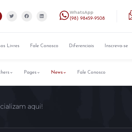
WhatsApp
(98) 98459-9508
os Livres
Fale Conosco
Diferenciais
Inscreva-se
chers
Pages
News
Fale Conosco
cializam aqui!