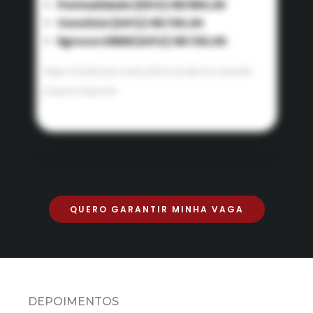
Pontualidade (20%): R$ 960,00
Convênio (40%): R$ 720,00
Egresso UNDB (40%): R$ 720,00
Vagas limitadas para cada política de desconto. Aproveite
enquanto disponível.
QUERO GARANTIR MINHA VAGA
DEPOIMENTOS