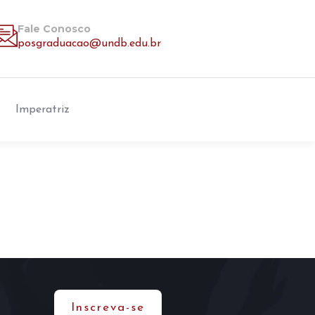
Fale Conosco
posgraduacao@undb.edu.br
Imperatriz
Inscreva-se