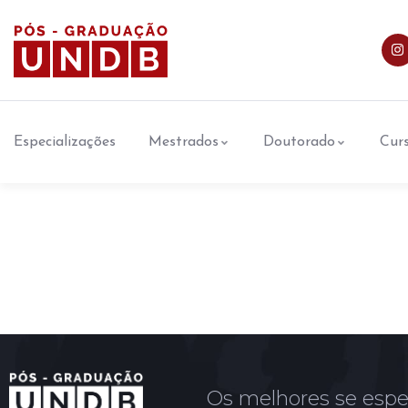
Especializações
Mestrados
Doutorado
Curs
Os melhores se espe